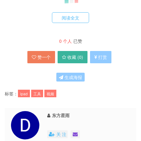
阅读全文
P.S. 虽然本文只提供了
Free Video to iPad
Converter
下载，还是建议大家安装完整版，功
能完全共 63M 。
0
个人
已赞
赞一个
收藏 (
0
)
打赏
(561.9 KB): dbank | 官方网站 | 来自93876软件园
生成海报
标签：
ipad
工具
视频
东方星雨
关 注