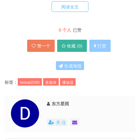
阅读全文
初次使用 Foobar Black Ice v2.2.4 版本需几个注
意的问题：
0
个人
已赞
1：鼠标放到时间显示的上面，会自动弹出文字工
具栏的。
赞一个
收藏 (
0
)
打赏
2：需把 digital.ttf 字体放入 C:\WINDOWS\Fonts
下，才可显示方框风格的时间。
生成海报
3：右上角的“F1，F2，S1，S2,S3，M”按钮为6
标签：
foobar2000
多媒体
播放器
种布局模式一键转换。
4：九种颜色的转换设置：参数设置-分栏界面-播
东方星雨
放列表视图-全局-变量里面，找到“//选择颜色风
格”处，更改下面的“$PUTS(Themes,1)”中的数字
关 注
1，1-9即为9种预设
5：参数设置-媒体库-音乐文件夹-添加=显示右边