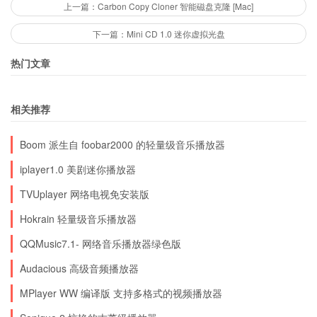
上一篇：Carbon Copy Cloner 智能磁盘克隆 [Mac]
专辑列表（资源管理器监视系统文件）。
下一篇：Mini CD 1.0 迷你虚拟光盘
6：参数设置-媒体库-专辑列表面板-高级-杂项 里
面勾选“第一次使用弹出提示”即可。只有开启了这
热门文章
个功能，专辑列表面板才会在启动时扫描媒体库文
件。
相关推荐
Boom 派生自 foobar2000 的轻量级音乐播放器
如果你没时间设置，可以下载下面的集成插件完美
iplayer1.0 美剧迷你播放器
版：
TVUplayer 网络电视免安装版
Hokrain 轻量级音乐播放器
Foobar Black Ice v2.2.4：下载1|原始链接|下载2|
QQMusic7.1- 网络音乐播放器绿色版
下载3|下载4|下载5
Audacious 高级音频播放器
MPlayer WW 编译版 支持多格式的视频播放器