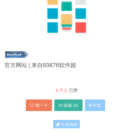
官方网站 | 来自93876软件园
0
个人
已赞
赞一个
收藏 (
0
)
打赏
生成海报