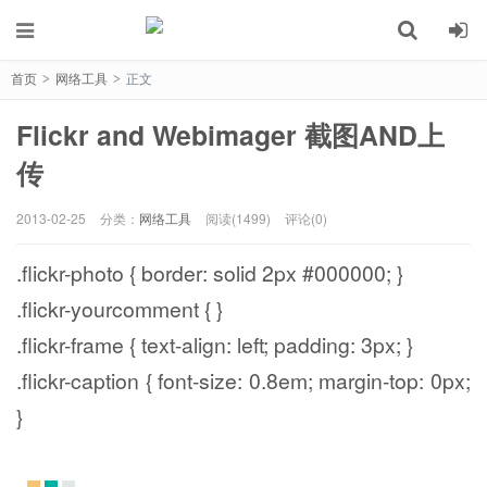
首页
网络工具
正文
>
>
Flickr and Webimager 截图AND上
传
2013-02-25
分类：
网络工具
阅读(1499)
评论(0)
.flickr-photo { border: solid 2px #000000; }
.flickr-yourcomment { }
.flickr-frame { text-align: left; padding: 3px; }
.flickr-caption { font-size: 0.8em; margin-top: 0px;
}