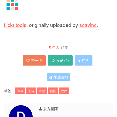
flickr tools
, originally uploaded by
scavinc
.
0
个人
已赞
赞一个
收藏 (
0
)
打赏
生成海报
标签：
flickr
上传
应用
截图
软件
东方星雨