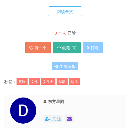
阅读全文
0
个人
已赞
赞一个
收藏 (
0
)
打赏
生成海报
标签：
复制
文件
文件夹
移动
路径
东方星雨
关 注