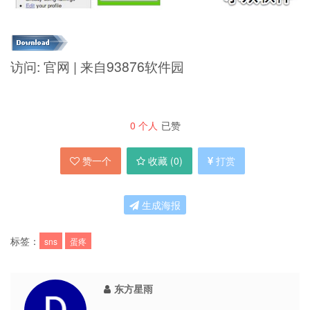
访问: 官网 | 来自93876软件园
0
个人
已赞
赞一个
收藏 (
0
)
打赏
生成海报
标签：
sns
蛋疼
东方星雨