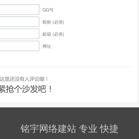
QQ号
昵称 (必填)
邮箱 (必填)
网址
铭宇网络建站 专业 快捷