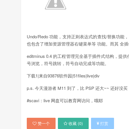
Undo/Redo 功能，支持正则表达式的查找/替换
也包含了增加资源管理器右键菜单等 功能。而其 全
editminus 0.4 的工程管理完全基于插件式结构
号浏览，符号跳转，符号自动完成等功能。
下载1|来自93876软件园|51files|live|div
p.s. 今天漫游者 M11 到了，比 PSP 还大~~ 还好没买 M1
#scavi：live 网盘可以教育网访问，哦耶
赞一个
收藏 (
0
)
打赏