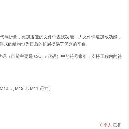
功能，代码折叠，更加迅速的文件中查找功能，大文件快速加载功能，
插件式的结构也为日后的扩展提供了优秀的平台。
，提供代码（目前主要是 C/C++ 代码）中的符号索引，支持工程内的符
2…( M12 比 M11 还大 )
0
个人
已赞