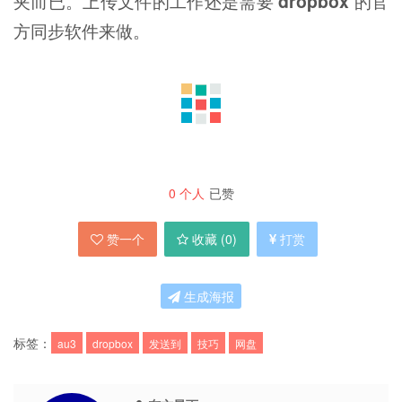
夹而已。上传文件的工作还是需要
dropbox
的官
方同步软件来做。
0
个人
已赞
赞一个
收藏 (
0
)
打赏
生成海报
标签：
au3
dropbox
发送到
技巧
网盘