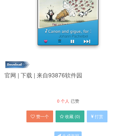
官网 | 下载 | 来自93876软件园
0
个人
已赞
赞一个
收藏 (
0
)
打赏
生成海报