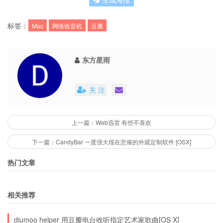
标签：
Mac
网络收音机
豆瓣
东方星雨
关 注
上一篇：Web迅雷 有些不喜欢
下一篇：CandyBar 一度强大现在悲催的外观定制软件 [OSX]
热门文章
相关推荐
diumoo helper 用豆瓣电台收听指定艺术家歌曲[OS X]