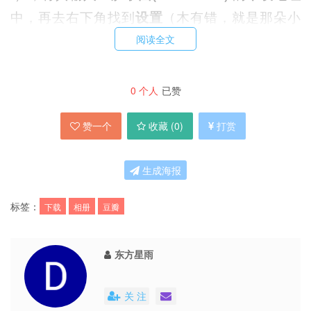
中，再去右下角找到
设置
（木有错，就是那朵小
花），点击选择保持路径，最后点击最下面的一键
阅读全文
下载按钮，就好了。
0
个人
已赞
至于标准模式与智能模式，试试就知道了，虽然我
赞一个
收藏 (
0
)
打赏
没有试出来，不过发来豆油的作者
Sunshine.Wu
同学这样说的。
生成海报
标签：
下载
相册
豆瓣
http://www.douban.com/note/200172674/
东方星雨
关 注