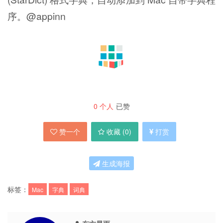
序。@appinn
0
个人
已赞
赞一个
收藏 (
0
)
打赏
生成海报
标签：
Mac
字典
词典