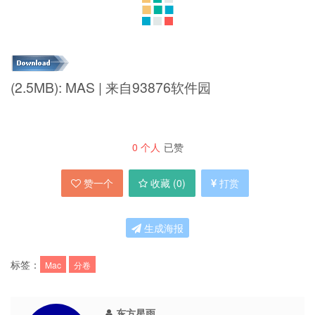
(2.5MB): MAS | 来自93876软件园
0
个人
已赞
赞一个
收藏 (
0
)
打赏
生成海报
标签：
Mac
分卷
东方星雨