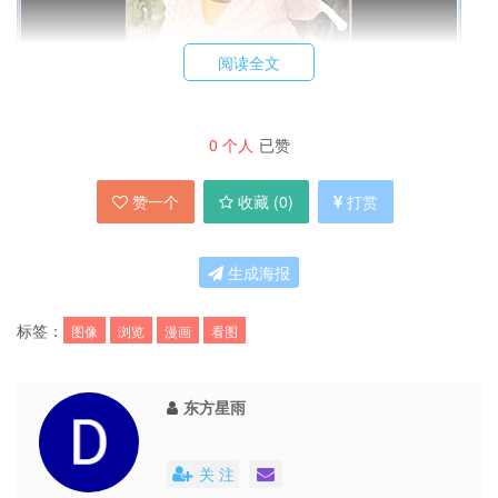
阅读全文
0
个人
已赞
而在功能方面，ComicsViewer 是专为看漫画而开
发的图像浏览器，内置许多漫画专用功能。新手可
赞一个
收藏 (
0
)
打赏
以使用书签、现场保护、单键浏览等功能获得比
生成海报
ACDSee 多的方便性；老手可以使用 ACDSee 所
没有的图像增强显示技术，获得最完美的显示效
标签：
图像
浏览
漫画
看图
果。目前支持 JPG、UFO、GIF、PNG、BMP、
TIFF、ton、WMP、PDG 格式，可以直接从
东方星雨
ZIP、RAR 文件中读取图像文件而不需要生成临时
文件。
关 注