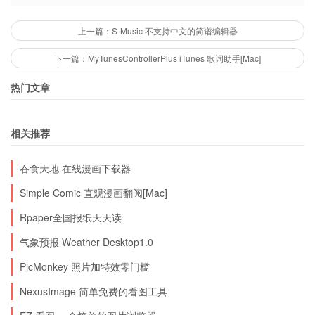
需要更完整的介绍，请大家访问：中文简体版说明
上一篇：S-Music 不支持中文的简谱编辑器
下一篇：MyTunesControllerPlus iTunes 歌词助手[Mac]
作者主页 | 主页下载 | 下载2
热门文章
#酷米我第一次在小众发文章，希望大家多多指
导，多多支持！谢谢！(
^__^
) 嘻嘻……
相关推荐
吞食天地 在线漫画下载器
Simple Comic 直观漫画翻阅[Mac]
Rpaper全国报纸天天读
气象预报 Weather Desktop1.0
PicMonkey 照片加特效零门槛
NexusImage 简单免费的看图工具