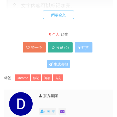
2、文字内容可以标记加亮。
如此之类的，Chrome 应用不知有没有，如
阅读全文
果没有那有没有其它代替方案，求推啊。
0
个人
已赞
Songlin
同学推荐了这款 Chrome 扩展
youRhere
。
赞一个
收藏 (
0
)
打赏
安装
youRhere
后会在任意页面的任意文字行左
生成海报
端显示一个小三角。双击行，即完成标记。在扩展
标签：
Chrome
标记
阅读
高亮
栏点击
youRhere
按钮会出现目前已标记列表，
点击进入页面后会自动跳转到标记行并高亮显示。
东方星雨
对于浏览网页有随便双击喜欢的人来说比较麻烦，
关 注
你需要克服这个问题。
youRhere
仅支持