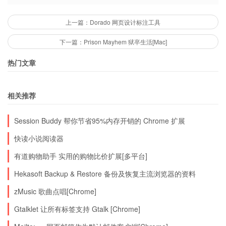
Chrome，分享功能分享出的链接在其他浏览器上
上一篇：Dorado 网页设计标注工具
无法使用。
youRhere
很适合经常阅读长文的同
下一篇：Prison Mayhem 狱卒生活[Mac]
学自用。
热门文章
Chrome 扩展页面 | 来自93876软件园
相关推荐
Session Buddy 帮你节省95%内存开销的 Chrome 扩展
快读小说阅读器
有道购物助手 实用的购物比价扩展[多平台]
Hekasoft Backup & Restore 备份及恢复主流浏览器的资料
zMusic 歌曲点唱[Chrome]
Gtalklet 让所有标签支持 Gtalk [Chrome]