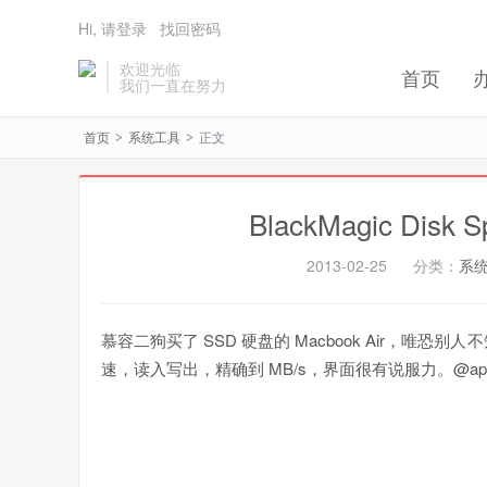
Hi, 请登录
找回密码
欢迎光临
首页
我们一直在努力
首页
系统工具
正文
>
>
BlackMagic Disk 
2013-02-25
分类：
系
慕容二狗买了 SSD 硬盘的 Macbook Air，唯恐别
速，读入写出，精确到 MB/s，界面很有说服力。@app