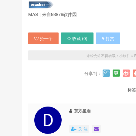
MAS | 来自93876软件园
赞一个
收藏 (
0
)
打赏
未经允许不得转载：
小软件
»
分享到：
标签
东方星雨
关 注