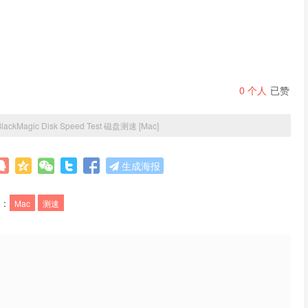
0
个人
已赞
BlackMagic Disk Speed Test 磁盘测速 [Mac]
生成海报
：
Mac
测速