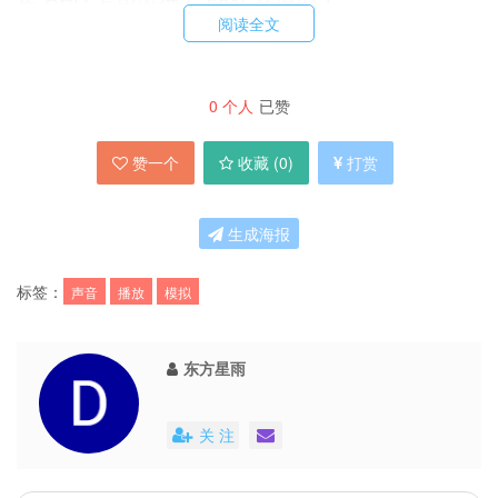
生 CPU 占用率接近 50% 的惨案！
阅读全文
软件的创意不错，体积却大得惊人！这个 Lite
0
个人
已赞
版，足足有 12.8 MB。更别提其他两个要钱的版
本了（21 天免费使用）。所以捏，我在想，如果
赞一个
收藏 (
0
)
打赏
能把它的声音效果提取出来的话，用播放器单曲循
环不就完事了。弄那么多华丽的烂效果做什么？
生成海报
经过我的勘察，发现其 bin 文件夹里有一堆 isx 文
标签：
声音
播放
模拟
件，不知道什么格式。拖到播放器里播放，没问
题，把它们全部转换成了 MP3 提供给大家下载。
东方星雨
关 注
想听听效果如何？试试播放这首 Ocean