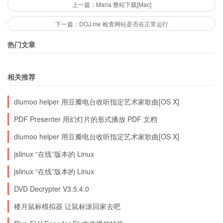
声音下载（3.97MB）：官方网站|来自小众|easy-
上一篇：Maria 整站下载[Mac]
share|FileFlyer|DivShare|新浪
下一篇：DOJ.me 检查网站是否在正常运行
热门文章
via
相关推荐
diumoo helper 用豆瓣电台收听指定艺术家歌曲[OS X]
PDF Presenter 用幻灯片的形式播放 PDF 文档
diumoo helper 用豆瓣电台收听指定艺术家歌曲[OS X]
jslinux “在线”版本的 Linux
jslinux “在线”版本的 Linux
DVD Decrypter V3.5.4.0
楼月鼠标模拟器 让鼠标滚回家去吧