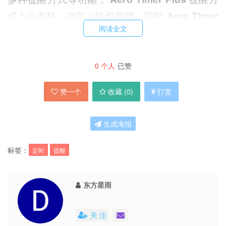
式十分友好，自定义性也很强，同时
Aero Timer
阅读全文
Plus
还提供定时关机功能，很周道！
P.S. 官方还提供了 Chrome 的
Aero Timer Plus
0
个人
已赞
扩展，需要的请移步官网下载！
赞一个
收藏 (
0
)
打赏
生成海报
(1.3 MB): 官方网站 | 来自93876软件园
标签：
定时
提醒
东方星雨
关 注